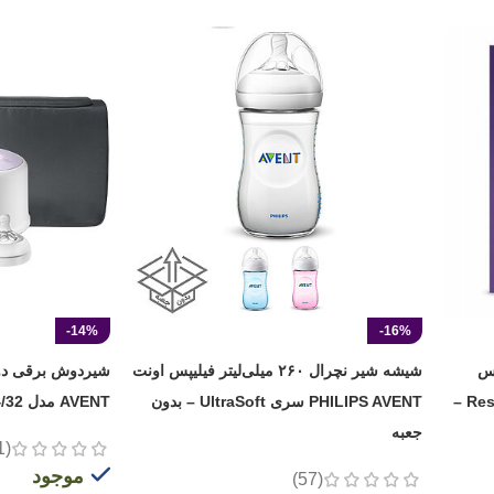
-14%
-16%
یلیپس
شیشه شیر نچرال ۲۶۰ میلی‌لیتر فیلیپس اونت
اونت PHILIPS AVENT سری Response –
PHILIPS AVENT سری UltraSoft – بدون
AVENT مدل SCF334/32
جعبه
(1)
موجود
(57)