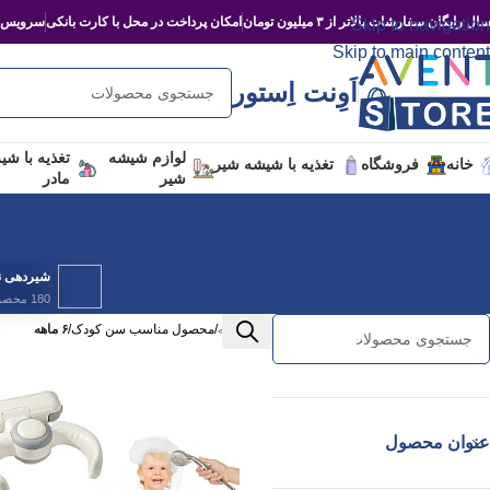
ال رایگان سفارشات بالاتر از ۳ میلیون تومان
امکان پرداخت در محل با کارت بانکی
سرویس‌د
Skip to navigation
Skip to main content
اَوِنت اِستور
لوازم شیشه
تغذیه با شی
خانه
فروشگاه
تغذیه با شیشه شیر
شیر
مادر
شیردهی نو
180 محصول
خانه
/
محصول مناسب سن کودک
/
۶ ماهه
عنوان محصول