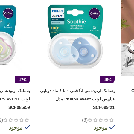
-17%
-15%
ر Ocean
پستانک ارتودنسی انگشتی ۰ تا ۶ ماه دوتایی
فیلیپس اونت Philips Avent مدل
SCF085/59
SCF099/21
(2)
(3)
موجود
موجود