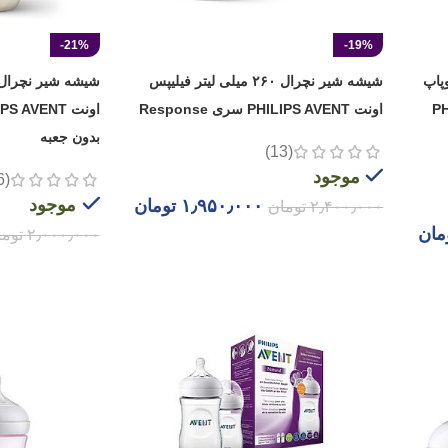
-21%
-19%
با سوپاپ
شیشه شیر نچرال ۲۶۰ میلی لیتر فیلیپس
PHILI
اونت PHILIPS AVENT سری Response
بدون جعبه
(13)
موجود
(6)
موجود
۱٫۹۵۰٫۰۰۰
تومان
۲٫۴۰۰٫۰۰۰
تومان
مان
۲٫۰۰۰٫۰۰۰
توم
افزودن به سبد خرید
افزودن به سبد خ