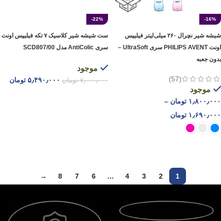
-22%
-16%
شیشه شیر نچرال ۲۶۰ میلی‌لیتر فیلیپس
ست شیشه شیر کلاسیک ۷ تکه فیلیپس اونت
اونت PHILIPS AVENT سری UltraSoft –
سری AntiColic مدل SCD807/00
بدون جعبه
موجود
(57)
۵٫۴۹۰٫۰۰۰
تومان
۷٫۰۰۰٫۰۰۰
تومان
موجود
افزودن به سبد خرید
۱٫۸۰۰٫۰۰۰
تومان
–
۱٫۶۹۰٫۰۰۰
تومان
انتخاب گزینه ها
→
8
7
6
…
4
3
2
1