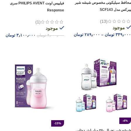
محافظ سیلیکونی مخصوص شیشه شیر
فیلیپس اونت PHILIPS AVENT سری
پیرکس مدل SCF143
Response
(13)
(1)
موجود
موجود
۳۴۹٫۰۰۰
تومان
–
۲۸۹٫۰۰۰
تومان
۳٫۱۰۰٫۰۰۰
تومان
۴٫۰۰۰٫۰۰۰
تومان
انتخاب گزینه ها
افزودن به سبد خرید
-4%
-15%
شیشه شیر نچرال ۲۶۰ میلی‌لیتر دوتایی