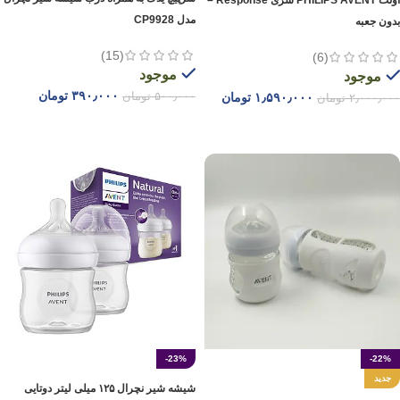
اونت PHILIPS AVENT سری Response –
مدل CP9928
بدون جعبه
(15)
(6)
موجود
موجود
۳۹۰٫۰۰۰
تومان
۱٫۵۹۰٫۰۰۰
تومان
۵۰۰٫۰۰۰
تومان
۲٫۰۰۰٫۰۰۰
تومان
افزودن به سبد خرید
افزودن به سبد خرید
-23%
-22%
جدید
شیشه شیر نچرال ۱۲۵ میلی لیتر دوتایی