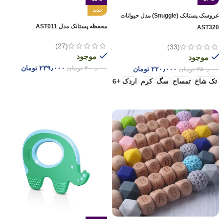
جدید
عروسک پستانک (Snuggle) مدل حیوانات
محفظه پستانک مدل AST011
AST320
(27)
(33)
موجود
موجود
۲۳۹٫۰۰۰
تومان
۲۲۰٫۰۰۰
تومان
۴۰۰٫۰۰۰
تومان
۳۵۰٫۰۰۰
تومان
تک شاخ
تمساح
سگ
کرم
اردک
+6
افزودن به سبد خرید
انتخاب گزینه ها