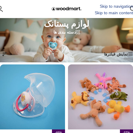
Skip to navigation
Skip to main content
لوازم پستانک
دسته بندی ها
Showing all 6 results
خانه
/
آرام کردن نوزاد
/
پستانک
/
لوازم پستانک
نمایش فیلترها
-40%
-37%