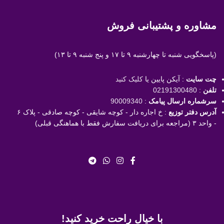
مشاوره و پشتیبانی فروش
(پاسخگویی
شنبه تا چهارشنبه ۹ تا ۱۷ و پنج شنبه ۹ تا ۱۳)
چت سایت
: آیکن پایین یا
کلیک کنید
تلفن
:
02191300480
سرشماره ارسال پیامک
:
90009340
آدرس دفتر توزیع
: خ اجاره دار - کوچه شایقی - کوچه صادقی - پلاک ۶
- واحد ۳ (مراجعه برای دریافت سفارش فقط با هماهنگی قبلی)
با خیال راحت خرید کنید!