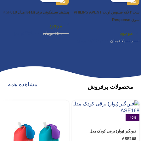
جدید
جدید
ست ۴ تکه فیلیپس اونت PHILIPS AVENT
پیشبند سیلیکونی برند Kean مدل ASF010
سری Response
موجود
موجود
۳۸۹٫۰۰۰
تومان
۵۵۰٫۰۰۰
تومان
۵٫۳۹۰٫۰۰۰
تومان
۷٫۰۰۰٫۰۰۰
تومان
مشاهده همه
محصولات پرفروش
-40%
فین‌گیر (پوآر) برقی کودک مدل
ASE168