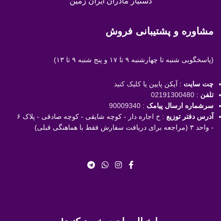
دستیار مادران ایران زمین
مشاوره و پشتیبانی فروش
(پاسخگویی
شنبه تا چهارشنبه ۹ تا ۱۷ و پنج شنبه ۹ تا ۱۳)
چت سایت
: آیکن پایین یا
کلیک کنید
تلفن
:
02191300480
سرشماره ارسال پیامک
:
90009340
آدرس دفتر توزیع
: خ اجاره دار - کوچه شایقی - کوچه صادقی - پلاک ۶
- واحد ۳ (مراجعه برای دریافت سفارش فقط با هماهنگی قبلی)