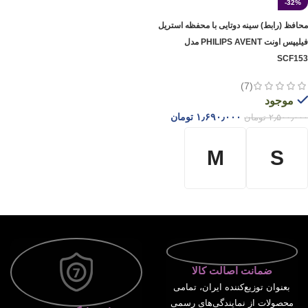
-32%
محافظ (رابط) سینه دوتایی با محفظه استریل
فیلیپس اونت PHILIPS AVENT مدل
SCF153
(7)
موجود
۱٫۶۹۰٫۰۰۰
تومان
۲٫۵۰۰٫۰۰۰
تومان
M
S
انتخاب گزینه ها
ضمانت اصالت کالا
بعنوان توزیع‌کننده ایران، تمامی
محصولات از نمایندگی‌های رسمی