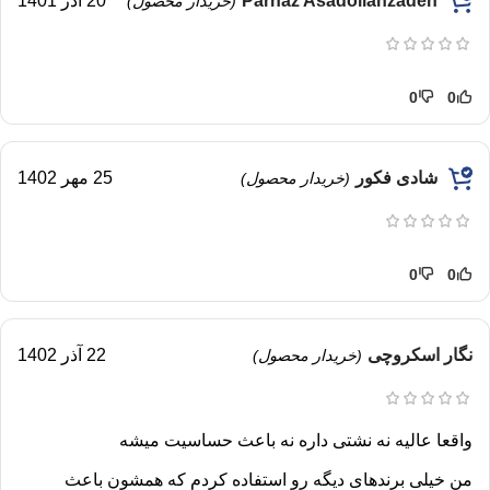
Parnaz Asadollahzadeh
20 آذر 1401
(خریدار محصول)
0
0
شادی فکور
25 مهر 1402
(خریدار محصول)
0
0
نگار اسکروچی
22 آذر 1402
(خریدار محصول)
واقعا عالیه نه نشتی داره نه باعث حساسیت میشه
من خیلی برندهای دیگه رو استفاده کردم که همشون باعث