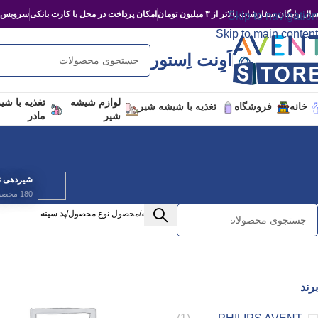
ال رایگان سفارشات بالاتر از ۳ میلیون تومان
امکان پرداخت در محل با کارت بانکی
سرویس‌د
Skip to navigation
Skip to main content
اَوِنت اِستور
لوازم شیشه
تغذیه با شی
خانه
فروشگاه
تغذیه با شیشه شیر
شیر
مادر
شیردهی نو
180 محصول
خانه
/
محصول نوع محصول
/
پد سینه
برند