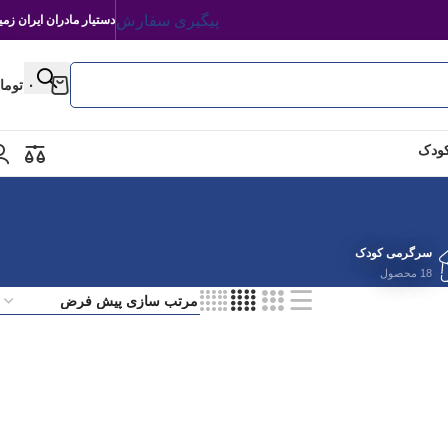
پیگیری سفارش
دستیار مادران ایران زمی
۰
توما
کودک
سرگرمی کودک
18 محصول