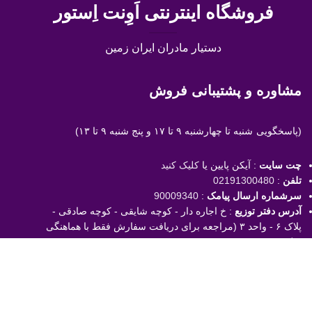
فروشگاه اینترنتی اَوِنت اِستور
دستیار مادران ایران زمین
مشاوره و پشتیبانی فروش
(پاسخگویی
شنبه تا چهارشنبه ۹ تا ۱۷ و پنج شنبه ۹ تا ۱۳)
چت سایت
: آیکن پایین یا
کلیک کنید
تلفن
:
02191300480
سرشماره ارسال پیامک
:
90009340
آدرس دفتر توزیع
: خ اجاره دار - کوچه شایقی - کوچه صادقی -
پلاک ۶ - واحد ۳ (مراجعه برای دریافت سفارش فقط با هماهنگی
قبلی)