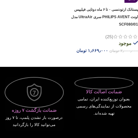
پستانک ارتودنسی ۰ تا ۶ ماه دوتایی فیلیپس
اونت PHILIPS AVENT سری UltraAir مدل
SCF080/01
(25)
موجود
۱٫۶۶۹٫۰۰۰
تومان
۲٫۰۰۰٫۰۰۰
تومان
افزودن به سبد خرید
ضمانت اصالت کالا
بعنوان توزیع‌کننده ایران، تمامی
محصولات از نمایندگی‌های رسمی
ضمانت بازگشت ۷ روزه
تهیه شده‌اند.
درصورت باز نشدن پلمپ، تا ۷ روز
می‌توانید کالا را بازگردانید