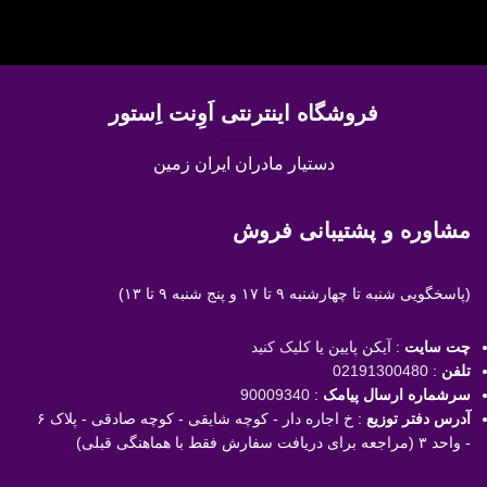
فروشگاه اینترنتی اَوِنت اِستور
دستیار مادران ایران زمین
مشاوره و پشتیبانی فروش
(پاسخگویی
شنبه تا چهارشنبه ۹ تا ۱۷ و پنج شنبه ۹ تا ۱۳)
چت سایت
: آیکن پایین یا
کلیک کنید
تلفن
:
02191300480
سرشماره ارسال پیامک
:
90009340
آدرس دفتر توزیع
: خ اجاره دار - کوچه شایقی - کوچه صادقی - پلاک ۶
- واحد ۳ (مراجعه برای دریافت سفارش فقط با هماهنگی قبلی)