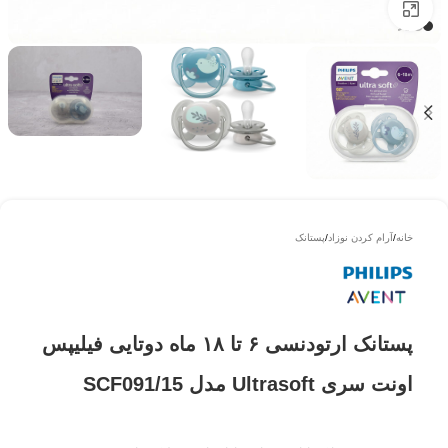
بزرگتر ببینید
خانه
/
آرام کردن نوزاد
/
پستانک
پستانک ارتودنسی ۶ تا ۱۸ ماه دوتایی فیلیپس
اونت سری Ultrasoft مدل SCF091/15