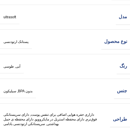
مدل
ultrasoft
نوع محصول
پستانک ارتودنسی
رنگ
آبی
,
طوسی
جنس
بدون BPA
,
سیلیکون
داراری حفره هوایی اضافی برای تنفس پوست
,
دارای سرپستانکی
طراحی
فوق‌نرم
,
دارای محفظه استریل در مایکروویو
,
دارای محفظه ی حمل
بهداشتی
,
سرپستانکی ارتودنسی بادامی