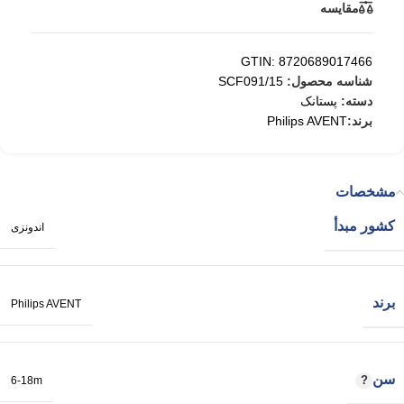
مقایسه
GTIN: 8720689017466
شناسه محصول:
SCF091/15
دسته:
پستانک
برند:
Philips AVENT
مشخصات
کشور مبدأ
اندونزی
برند
Philips AVENT
سن
6-18m