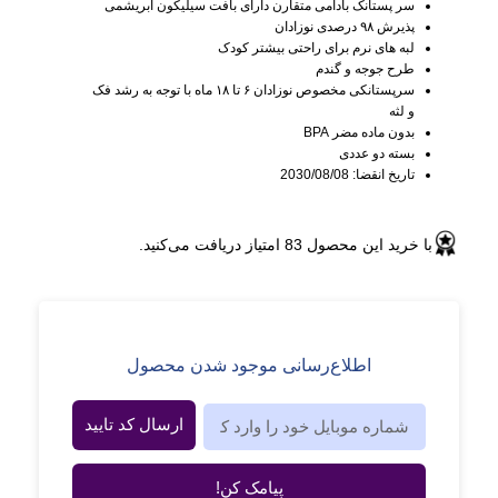
سر پستانک بادامی متقارن دارای بافت سیلیکون ابریشمی
پذیرش ۹۸ درصدی نوزادان
لبه های نرم برای راحتی بیشتر کودک
طرح جوجه و گندم
سرپستانکی مخصوص نوزادان ۶ تا ۱۸ ماه با توجه به رشد فک
و لثه
بدون ماده مضر BPA
بسته دو عددی
تاریخ انقضا: 2030/08/08
با خرید این محصول
83
امتیاز دریافت می‌کنید.
اطلاع‌رسانی موجود شدن محصول
ارسال کد تایید
پیامک کن!