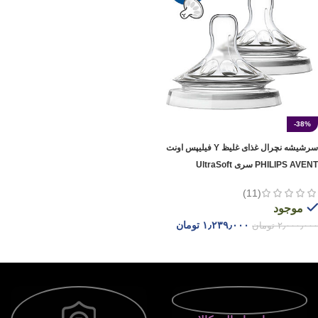
-38%
سرشیشه نچرال غذای غلیظ Y فیلیپس اونت
PHILIPS AVENT سری UltraSoft
(11)
موجود
۱٫۲۳۹٫۰۰۰
تومان
۲٫۰۰۰٫۰۰۰
تومان
افزودن به سبد خرید