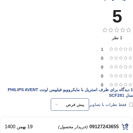
5
1 نظر
1
0
0
0
0
1 دیدگاه برای
ظرف استریل با مایکروویو فیلیپس اونت PHILIPS AVENT
مدل SCF281
فقط نظرات با تصاویر
09127243655
19 بهمن 1400
(خریدار محصول)