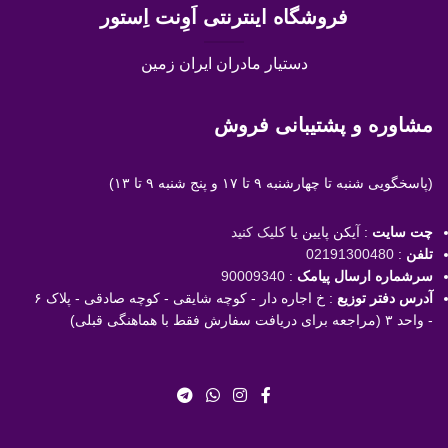
فروشگاه اینترنتی اَوِنت اِستور
دستیار مادران ایران زمین
مشاوره و پشتیبانی فروش
(پاسخگویی
شنبه تا چهارشنبه ۹ تا ۱۷ و پنج شنبه ۹ تا ۱۳)
چت سایت
: آیکن پایین یا
کلیک کنید
تلفن
:
02191300480
سرشماره ارسال پیامک
:
90009340
آدرس دفتر توزیع
: خ اجاره دار - کوچه شایقی - کوچه صادقی - پلاک ۶
- واحد ۳ (مراجعه برای دریافت سفارش فقط با هماهنگی قبلی)