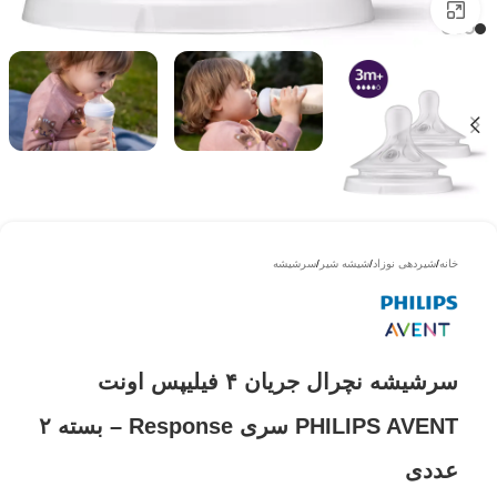
بزرگتر ببینید
خانه
/
شیردهی نوزاد
/
شیشه شیر
/
سرشیشه
سرشیشه نچرال جریان ۴ فیلیپس اونت
PHILIPS AVENT سری Response – بسته ۲
عددی