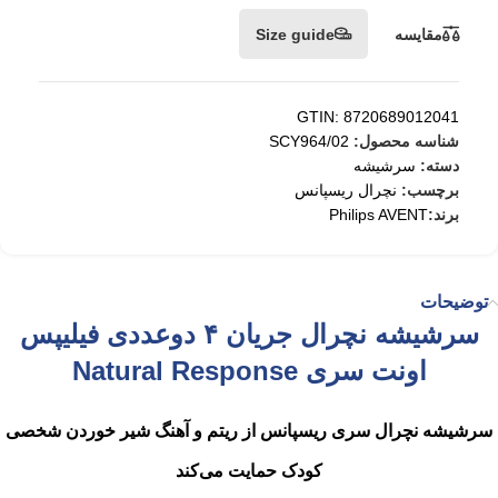
مقایسه
Size guide
GTIN: 8720689012041
شناسه محصول:
SCY964/02
دسته:
سرشیشه
برچسب:
نچرال ریسپانس
برند:
Philips AVENT
توضیحات
سرشیشه نچرال جریان ۴ دوعددی فیلیپس
اونت سری Natural Response
سرشیشه نچرال سری ریسپانس از ریتم و آهنگ شیر خوردن شخصی
کودک حمایت می‌کند