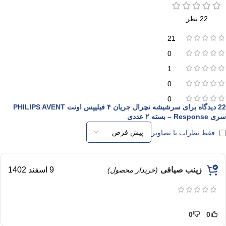
22 نظر
21
0
1
0
0
22 دیدگاه برای
سرشیشه نچرال جریان ۴ فیلیپس اونت PHILIPS AVENT
سری Response – بسته ۲ عددی
فقط نظرات با تصاویر
زینب صیافی
9 اسفند 1402
(خریدار محصول)
0
0