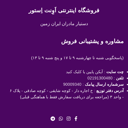
فروشگاه اینترنتی اَوِنت اِستور
دستیار مادران ایران زمین
مشاوره و پشتیبانی فروش
(پاسخگویی
شنبه تا چهارشنبه ۹ تا ۱۷ و پنج شنبه ۹ تا ۱۳)
چت سایت
: آیکن پایین یا
کلیک کنید
تلفن
:
02191300480
سرشماره ارسال پیامک
:
90009340
آدرس دفتر توزیع
: خ اجاره دار - کوچه شایقی - کوچه صادقی - پلاک ۶
- واحد ۳ (مراجعه برای دریافت سفارش فقط با هماهنگی قبلی)