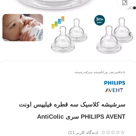
بزرگتر ببینید
خانه
/
شیردهی نوزاد
/
شیشه شیر
/
سرشیشه
سرشیشه کلاسیک سه‌ قطره‌ فیلیپس اونت
PHILIPS AVENT سری AntiColic
(دیدگاه کاربر
11
)