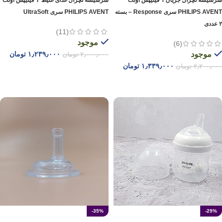
سرشیشه نچرال جریان ۱ فیلیپس اونت
سرشیشه نچرال غذای غلیظ Y فیلیپس اونت
PHILIPS AVENT سری Response – بسته
PHILIPS AVENT سری UltraSoft
۲ عددی
(11)
موجود
(6)
موجود
۱٫۲۳۹٫۰۰۰
تومان
۲٫۰۰۰٫۰۰۰
تومان
۱٫۳۳۹٫۰۰۰
تومان
۲٫۲۰۰٫۰۰۰
تومان
افزودن به سبد خرید
افزودن به سبد خرید
-35%
-29%