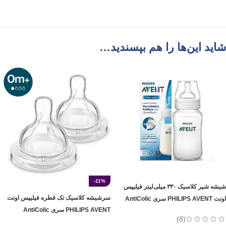
شاید این‌ها را هم بپسندید…
-11%
شیشه شیر کلاسیک ۳۳۰ میلی‌لیتر فیلیپس
سرشیشه کلاسیک تک‌ قطره‌ فیلیپس اونت
اونت PHILIPS AVENT سری AntiColic
PHILIPS AVENT سری AntiColic
(8)