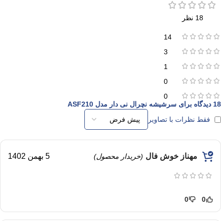
18 نظر
14
3
1
0
0
18 دیدگاه برای
سرشیشه نچرال نی دار مدل ASF210
فقط نظرات با تصاویر
مهناز خوش فال
5 بهمن 1402
(خریدار محصول)
0
0