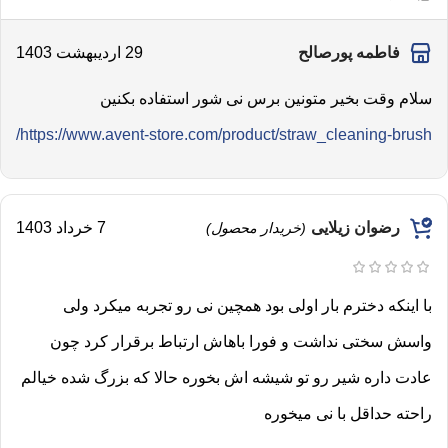
فاطمه پورصالح
29 اردیبهشت 1403
سلام وقت بخیر متونین برس نی شور استفاده بکنین
https://www.avent-store.com/product/straw_cleaning-brush/
رضوان زیلایی
7 خرداد 1403
(خریدار محصول)
با اینکه دخترم بار اولی بود همچین نی رو تجربه میکرد‌ ولی
واسش سختی نداشت و فورا باهاش ارتباط برقرار کرد چون
عادت داره شیر رو تو شیشه اش بخوره حالا که بزرگ شده خیالم
راحته حداقل با نی میخوره