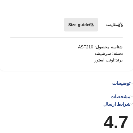
مقایسه
Size guide
شناسه محصول:
ASF210
دسته:
سرشیشه
برند:
اونت استور
توضیحات
مشخصات
شرایط ارسال
4.7