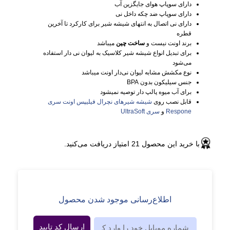
دارای سوپاپ هوای جایگزین آب
دارای سوپاپ ضد چکه داخل نی
دارای نی اتصال به انتهای شیشه شیر برای کارکرد تا آخرین
قطره
برند اونت نیست و
ساخت چین
میباشد
برای تبدیل انواع شیشه شیر کلاسیک به لیوان نی دار استفاده
می‌شود
نوع مکشش مشابه لیوان نی‌دار اونت میباشد
جنس سیلیکون بدون BPA
برای آب میوه پالپ دار توصیه نمیشود
قابل نصب روی
شیشه شیرهای نچرال فیلیپس اونت سری
Respone
و
سری UltraSoft
با خرید این محصول
21
امتیاز دریافت می‌کنید.
اطلاع‌رسانی موجود شدن محصول
ارسال کد تایید