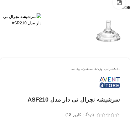
بزرگتر ببینید
خانه
/
شیردهی نوزاد
/
شیشه شیر
/
سرشیشه
سرشیشه نچرال نی دار مدل ASF210
(دیدگاه کاربر
18
)