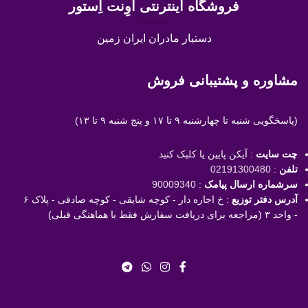
فروشگاه اینترنتی اَوِنت اِستور
دستیار مادران ایران زمین
مشاوره و پشتیبانی فروش
(پاسخگویی
شنبه تا چهارشنبه ۹ تا ۱۷ و پنج شنبه ۹ تا ۱۳)
چت سایت
: آیکن پایین یا
کلیک کنید
تلفن
:
02191300480
سرشماره ارسال پیامک
:
90009340
آدرس دفتر توزیع
: خ اجاره دار - کوچه شایقی - کوچه صادقی - پلاک ۶
- واحد ۳ (مراجعه برای دریافت سفارش فقط با هماهنگی قبلی)