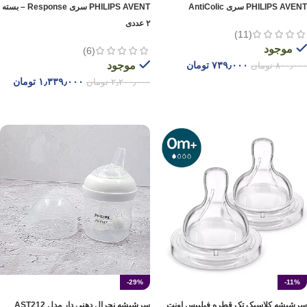
PHILIPS AVENT سری AntiColic
PHILIPS AVENT سری Response – بسته
۲ عددی
(11)
موجود
(6)
۷۳۹٫۰۰۰
تومان
موجود
۸۰۰٫۰۰۰
تومان
۱٫۳۳۹٫۰۰۰
تومان
۲٫۲۰۰٫۰۰۰
تومان
افزودن به سبد خرید
افزودن به سبد خرید
-29%
-11%
سرشیشه کلاسیک تک‌ قطره‌ فیلیپس اونت
سرشیشه نچرال دهنی دار مدل AST212