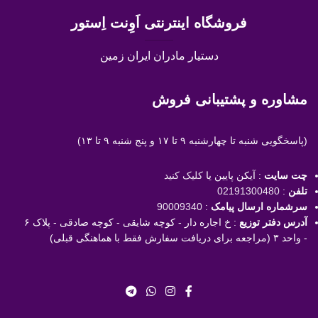
فروشگاه اینترنتی اَوِنت اِستور
دستیار مادران ایران زمین
مشاوره و پشتیبانی فروش
(پاسخگویی
شنبه تا چهارشنبه ۹ تا ۱۷ و پنج شنبه ۹ تا ۱۳)
چت سایت
: آیکن پایین یا
کلیک کنید
تلفن
:
02191300480
سرشماره ارسال پیامک
:
90009340
آدرس دفتر توزیع
: خ اجاره دار - کوچه شایقی - کوچه صادقی - پلاک ۶
- واحد ۳ (مراجعه برای دریافت سفارش فقط با هماهنگی قبلی)