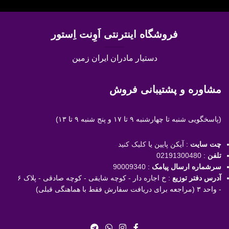
فروشگاه اینترنتی اَوِنت اِستور
دستیار مادران ایران زمین
مشاوره و پشتیبانی فروش
(پاسخگویی
شنبه تا چهارشنبه ۹ تا ۱۷ و پنج شنبه ۹ تا ۱۳)
چت سایت
: آیکن پایین یا
کلیک کنید
تلفن
:
02191300480
سرشماره ارسال پیامک
:
90009340
آدرس دفتر توزیع
: خ اجاره دار - کوچه شایقی - کوچه صادقی - پلاک ۶
- واحد ۳ (مراجعه برای دریافت سفارش فقط با هماهنگی قبلی)