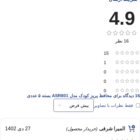
4.9
16 نظر
15
1
0
0
0
16 دیدگاه برای
محافظ پریز کودک مدل ASR801 بسته ۵ عددی
فقط نظرات با تصاویر
المیرا شرفی
27 دی 1402
(خریدار محصول)