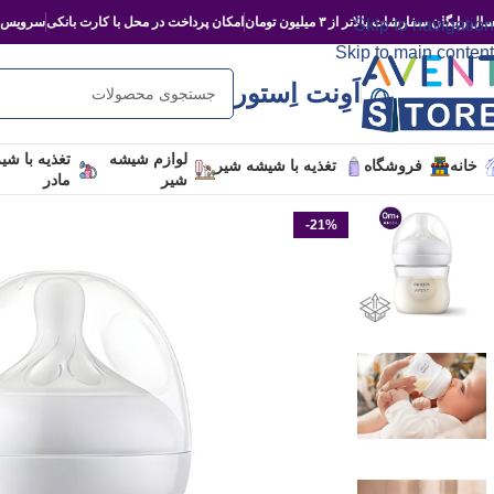
ال رایگان سفارشات بالاتر از ۳ میلیون تومان
امکان پرداخت در محل با کارت بانکی
سرویس‌د
Skip to navigation
Skip to main content
اَوِنت اِستور
لوازم شیشه
تغذیه با شی
خانه
فروشگاه
تغذیه با شیشه شیر
شیر
مادر
-21%