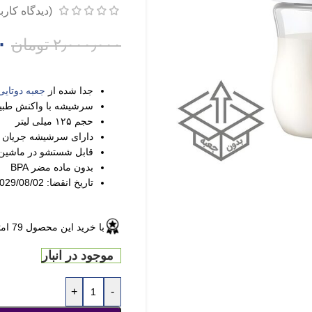
(دیدگاه کارب
۰
۲٫۰۰۰٫۰۰۰
تومان
جدا شده از
جعبه دوتای
سرشیشه با واکنش طبی
حجم ۱۲۵ میلی لیتر
دارای سرشیشه جریان ۲ نوزادی
قابل شستشو در ماشی
بدون ماده مضر BPA
تاریخ انقضا: 2029/08/02
با خرید این محصول
79
امت
موجود در انبار
+
-