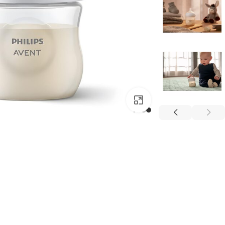
بزرگتر ببینید