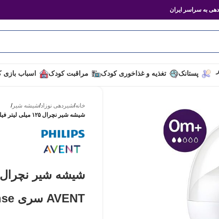
هی به سراسر ایران
ر
پستانک
تغذیه و غذاخوری کودک
مراقبت کودک
اسباب بازی 
خانه
/
شیردهی نوزاد
/
شیشه شیر
/
شیشه شیر نچرال ۱۲۵ میلی لیتر فیلیپس اونت PHILIPS AVENT سری Response – بدون جعبه
AVENT سری Response – بدون جعبه