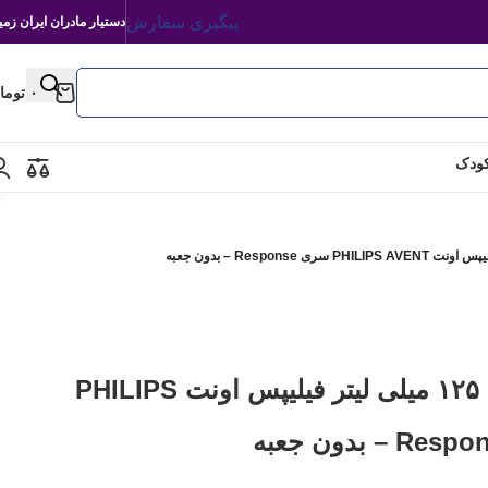
پیگیری سفارش
دستیار مادران ایران زمی
۰
توما
کودک
شیشه شیر نچرال ۱۲۵ میلی لیتر فیلیپس اونت PHILIPS