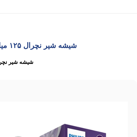
شیشه شیر نچرال ۱۲۵ میلی لیتر فیلیپس اونت PHILIPS AVENT سری Response – بدون جعبه
شیشه شیر نچرا