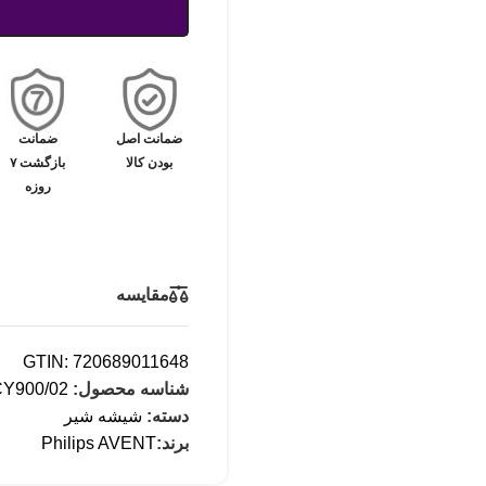
ضمانت اصل
ضمانت
بودن کالا
بازگشت ۷
روزه
مقایسه
GTIN: 720689011648
شناسه محصول:
Y900/02
دسته:
شیشه شیر
برند:
Philips AVENT