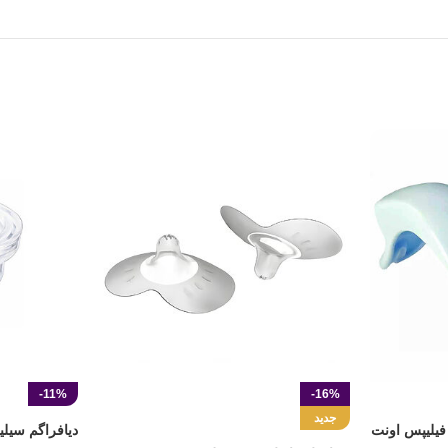
-11%
-16%
جدید
یلیپس اونت
دیافراگم سی