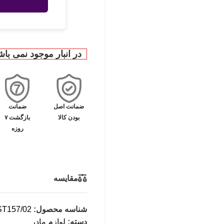
در انبار موجود نمی باش
ضمانت اصل
ضمانت
بودن کالا
بازگشت ۷
روزه
مقایسه
شناسه محصول:
T157/02
دسته:
لوازم مادر