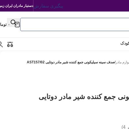
پیگیری سفارش
دستیار مادران ایران زمی
۰
توما
کودک
وازم مادر
/
صدف سینه سیلیکونی جمع کننده شیر مادر دوتایی AST157/02
ی جمع کننده شیر مادر دوتایی
ر
4
)