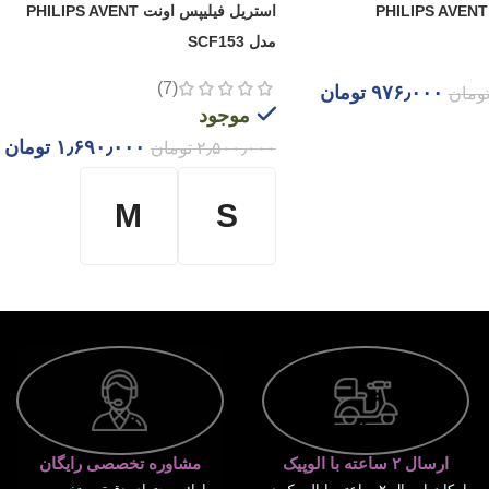
استریل فیلیپس اونت PHILIPS AVENT
مدل SCF153
(7)
۹۷۶٫۰۰۰
تومان
ومان
موجود
بد خرید
۱٫۶۹۰٫۰۰۰
تومان
۲٫۵۰۰٫۰۰۰
تومان
M
S
انتخاب گزینه ها
ارسال ۲ ساعته با الوپیک
مشاوره تخصصی رایگان