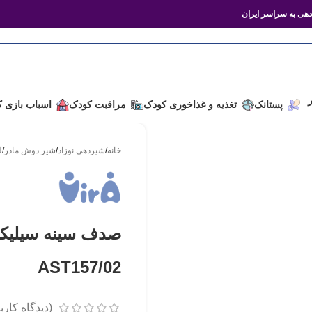
هی به سراسر ایران
ر
پستانک
تغذیه و غذاخوری کودک
مراقبت کودک
اسباب بازی 
خانه
/
شیردهی نوزاد
/
شیر دوش مادر
/
ل
صدف سینه سیلیکون
AST157/02
(دیدگاه کارب