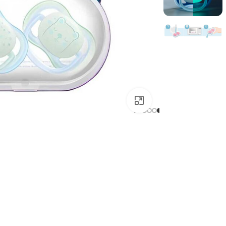
بزرگتر ببینید