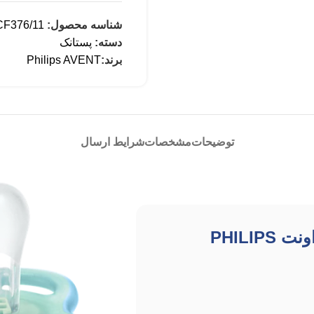
شناسه محصول:
F376/11
دسته:
پستانک
برند:
Philips AVENT
توضیحات
مشخصات
شرایط ارسال
پستانک شب‌تاب ۰ تا ۶ ماه دوتایی فیلیپس اونت PHILIPS