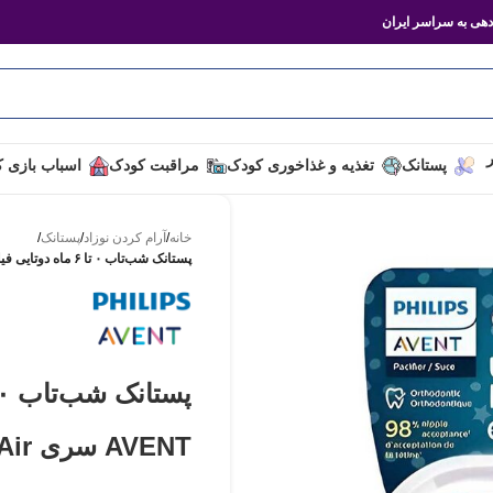
هی به سراسر ایران
ر
پستانک
تغذیه و غذاخوری کودک
مراقبت کودک
اسباب بازی 
خانه
/
آرام کردن نوزاد
/
پستانک
/
پستانک شب‌تاب ۰ تا ۶ ماه دوتایی فیلیپس اونت PHILIPS AVENT سری UltraAir مدل SCF376/11
AVENT سری UltraAir مدل SCF376/11