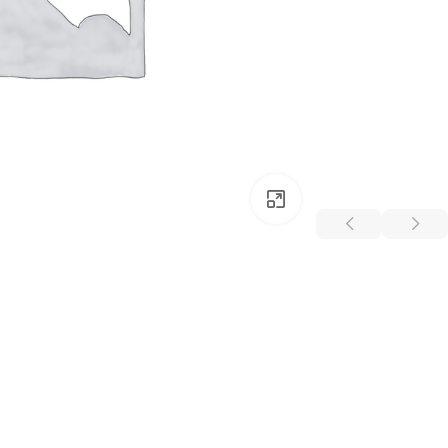
بزرگتر ببینید