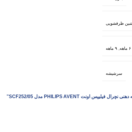
شین ظرفشویی
۶ ماهه
,
۹ ماهه
سرشیشه
ونت PHILIPS AVENT مدل SCF252/05”