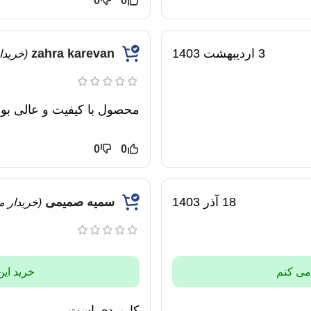
0
0
3 اردیبهشت 1403
zahra karevan
(خرید
محصول با کیفیت و عالی بود
0
0
18 آذر 1403
سمیه صمیمی
(خریدار 
 می کنم
خرید این
کاربردی است.