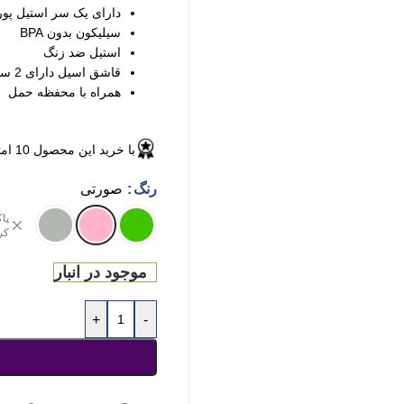
دارای یک سر استیل پور
سیلیکون بدون BPA
استیل ضد زنگ
قاشق اسیل دارای 2 سایز شیار برای ساخت پوره
همراه با محفظه حمل
با خرید این محصول
10
امت
رنگ
صورتی
پا
کر
موجود در انبار
+
-