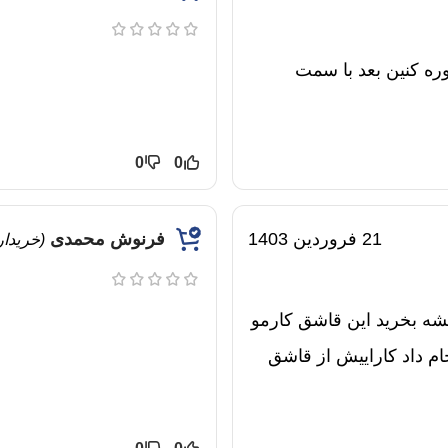
وره کنین بعد با سمت
0
0
21 فروردین 1403
فرنوش محمدی
(خریدا
شه بخرید این قاشق کارمو
م داد کاراییش از قاشق