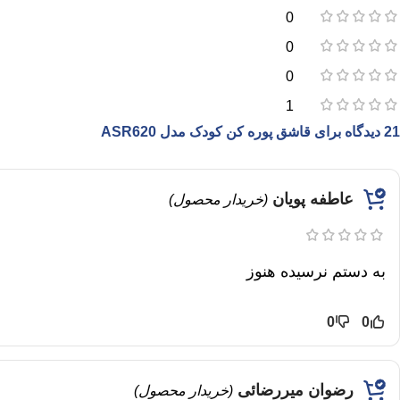
0
0
0
1
21 دیدگاه برای
قاشق پوره کن کودک مدل ASR620
عاطفه پویان
(خریدار محصول)
به دستم نرسیده هنوز
0
0
رضوان میررضائی
(خریدار محصول)