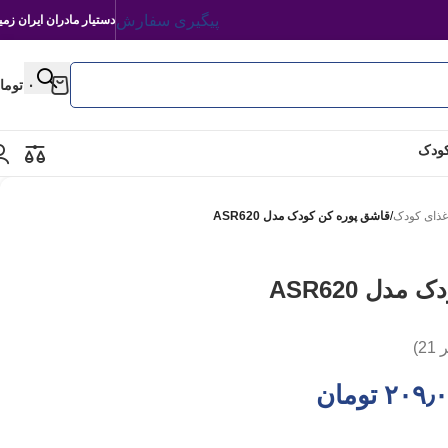
پیگیری سفارش
دستیار مادران ایران زمی
۰
توما
کودک
ذای کودک
/
قاشق پوره کن کودک مدل ASR620
دل ASR620
ر
21
)
۲۰۹٫
تومان