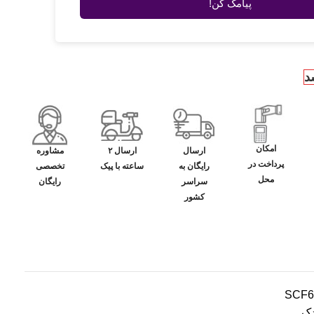
پیامک کن!
د
امکان
ارسال
ارسال ۲
مشاوره
پرداخت در
رایگان به
ساعته با پیک
تخصصی
محل
سراسر
رایگان
کشور
SCF6
دک