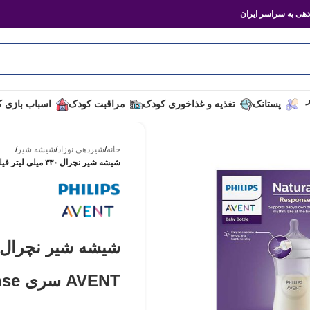
هی به سراسر ایران
ر
پستانک
تغذیه و غذاخوری کودک
مراقبت کودک
اسباب بازی 
خانه
/
شیردهی نوزاد
/
شیشه شیر
/
شیشه شیر نچرال ۳۳۰ میلی لیتر فیلیپس اونت PHILIPS AVENT سری Response جعبه‌۲تایی
AVENT سری Response جعبه‌۲تایی