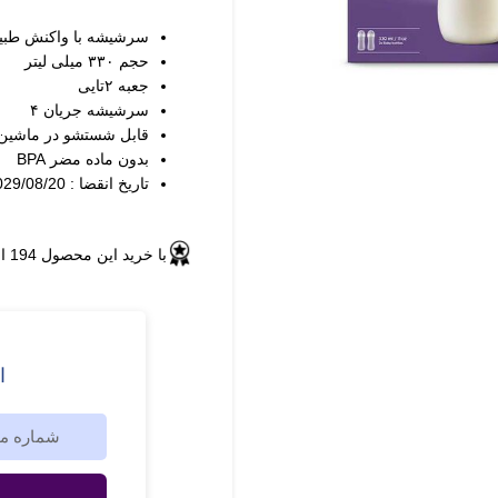
سرشیشه با واکنش طبی
حجم ۳۳۰ میلی لیتر
جعبه ۲تایی
سرشیشه جریان ۴
قابل شستشو در ماشی
بدون ماده مضر BPA
تاریخ انقضا : 2029/08/20
با خرید این محصول
194
ا
ا