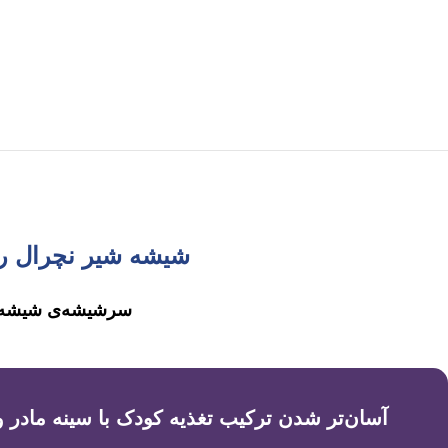
شیشه شیر نچرال ریسپانس ۳۳۰ میلی لیترمیلی لیتر فی
سرشیشه‌ی شیشه ش
آسان‌تر شدن ترکیب تغذیه کودک با سینه مادر 