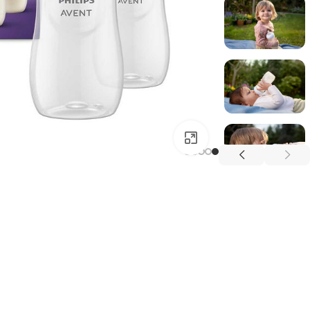
بزرگتر ببینید