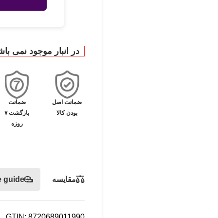
در انبار موجود نمی باش
ضمانت اصل
ضمانت
بودن کالا
بازگشت ۷
روزه
مقایسه
e guide
GTIN: 8720689011990