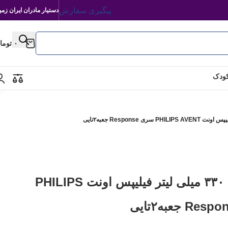
پیگیری سفارش
دستیار مادران ایران زمی
۰
توما
کودک
شیشه شیر نچرال ۳۳۰ میلی لیتر فیلیپس اونت PHILIPS