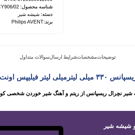
شناسه محصول:
Y906/02
دسته:
شیشه شیر
برند:
Philips AVENT
توضیحات
مشخصات
شرایط ارسال
سوالات متداول
لیپس اونت سری Response
یر نچرال ریسپانس از ریتم و آهنگ شیر خوردن شخصی کود
و شیشه شیر