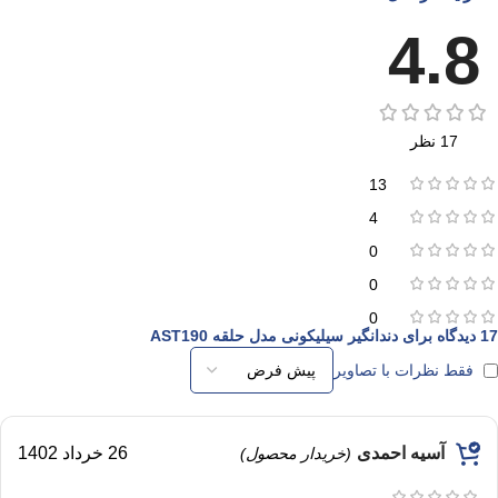
4.8
17 نظر
13
4
0
0
0
17 دیدگاه برای
دندانگیر سیلیکونی مدل حلقه AST190
فقط نظرات با تصاویر
آسیه احمدی
26 خرداد 1402
(خریدار محصول)