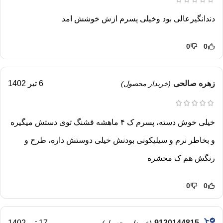
دندانگیرعالی بود وخیلی پسرم ازش خوشش امد
0
0
زهره صالحی
6 تیر 1402
(خریدار محصول)
خیلی خوش دسته، پسرم ک ۴ ماهشه قشنگ توی دستش میگیره
و بخاطر نرم و سیلیکونی بودنش خیلی دوستش داره، طرح و
رنگش هم ک محشره
0
0
9120144815
17 تیر 1402
(خریدار محصول)