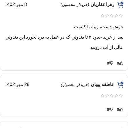
زهرا غفاريان
8 مهر 1402
(خریدار محصول)
خوش دست، زيبا، با كيفيت
بعد از خريد حدود ٣ تا دندوني كه در عمل به درد نخورد اين دندوني
عالي از اب درومد
0
0
عاطفه پویان
28 مهر 1402
(خریدار محصول)
0
0