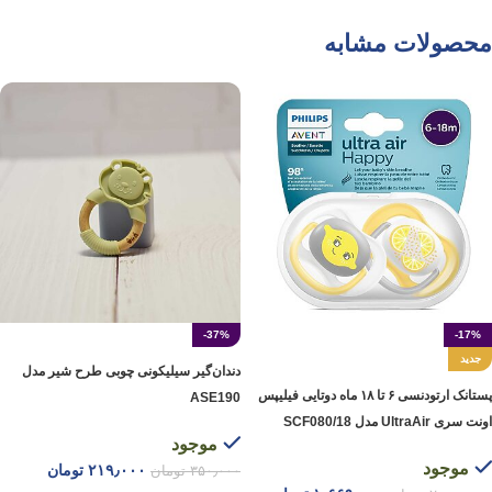
محصولات مشابه
-37%
-17%
جدید
دندان‌گیر سیلیکونی چوبی طرح شیر مدل
پستانک ارتودنسی ۶ تا ۱۸ ماه دوتایی فیلیپس
ASE190
اونت سری UltraAir مدل SCF080/18
موجود
موجود
۲۱۹٫۰۰۰
تومان
۳۵۰٫۰۰۰
تومان