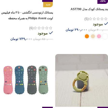
-28%
جدید
بند پستانک کودک مدل AST790
پستانک ارتودنسی انگشتی ۰ تا ۳ ماه فیلیپس
اونت Philips Avent به همراه محفظه
(5)
موجود
(6)
۲۹۰٫۰۰۰
تومان
۴۰۰٫۰۰۰
تومان
موجود
۷۴۹٫۰۰۰
تومان
۸۵۰٫۰۰۰
تومان
انتخاب گزینه ها
افزودن به سبد خرید