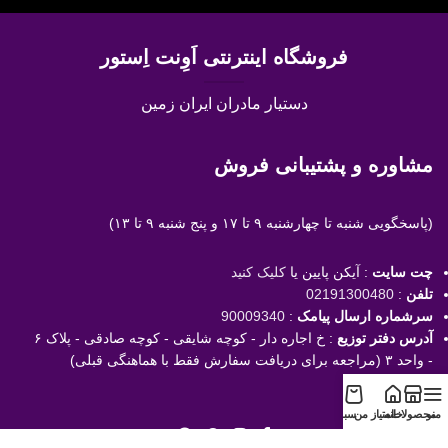
فروشگاه اینترنتی اَوِنت اِستور
دستیار مادران ایران زمین
مشاوره و پشتیبانی فروش
(پاسخگویی
شنبه تا چهارشنبه ۹ تا ۱۷ و پنج شنبه ۹ تا ۱۳)
چت سایت
: آیکن پایین یا
کلیک کنید
تلفن
:
02191300480
سرشماره ارسال پیامک
:
90009340
آدرس دفتر توزیع
: خ اجاره دار - کوچه شایقی - کوچه صادقی - پلاک ۶
- واحد ۳ (مراجعه برای دریافت سفارش فقط با هماهنگی قبلی)
منو
محصولات
خانه
امتیاز من
سبد