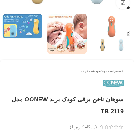
بزرگتر ببینید
خانه
/
مراقبت کودک
/
بهداشت کودک
سوهان ناخن برقی کودک برند OONEW مدل
TB-2119
(دیدگاه کاربر
1
)