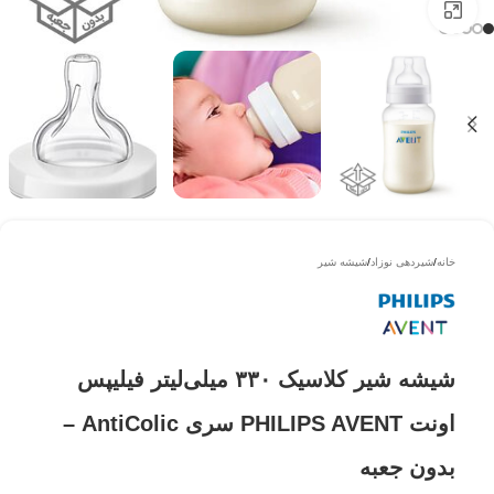
بزرگتر ببینید
خانه
/
شیردهی نوزاد
/
شیشه شیر
شیشه شیر کلاسیک ۳۳۰ میلی‌لیتر فیلیپس
اونت PHILIPS AVENT سری AntiColic –
بدون جعبه