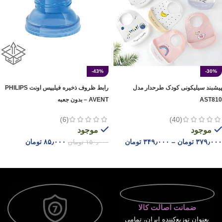
-43%
-30%
پیشبند سیلیکونی کودک طرحدار مدل
رابط ظروف ذخیره فیلیپس اونت PHILIPS
AST810
AVENT – بدون جعبه
(6)
(40)
موجود
موجود
۳۷۹٫۰۰۰
تومان
–
۳۴۹٫۰۰۰
تومان
۸۵٫۰۰۰
تومان
۱۵۰٫۰۰۰
تومان
انتخاب گزینه ها
افزودن به سبد خرید
ضمانت اصالت کالا
بعنوان توزیع‌کننده ایران، تمامی