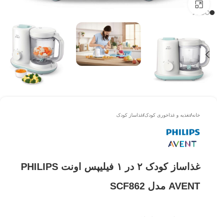
بزرگتر ببینید
خانه
/
تغذیه و غذاخوری کودک
/
غذاساز کودک
غذاساز کودک ۲ در ۱ فیلیپس اونت PHILIPS
AVENT مدل SCF862