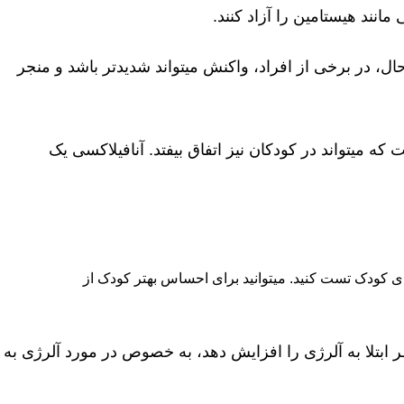
هیستامین و سایر مواد شیمیایی باعث ایجاد علائم آلرژی شما می‎شوند. با این حال، در برخی از افراد، واکنش می‎تواند شدیدتر باشد و منجر
بیماری آنافیلاکسی (Anaphylaxis) یکی از حادترین واکنش آلرژیک به هلو است که می‎تواند در کودکان نیز اتفاق بیفتد. آنافیلاکسی یک
نید برای احساس بهتر کودک از
خطر ابتلا به آلرژی را افزایش دهد، به خصوص در مورد آلرژی به