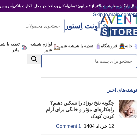
ال رایگان سفارشات بالاتر از ۳ میلیون تومان
امکان پرداخت در محل با کارت بانکی
سرویس‌د
Skip to navigation
Skip to main content
اَوِنت اِستور
لوازم شیشه
تغذیه با شی
خانه
فروشگاه
تغذیه با شیشه شیر
شیر
مادر
نوشته‌های اخیر
چگونه نفخ نوزاد را تسکین دهیم؟
راهکارهای مؤثر و خانگی برای آرام
کردن کودک
12 خرداد 1404
1 Comment