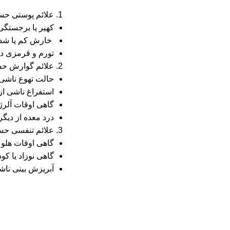
علائم پوستی حس
کهیر یا برجستگی‌های قرمز، خارش‎دار و متورم روی پوست که می‌تواند د
خارش کم یا شد
تورم و قرمزی در
علائم گوارش حس
حالت تهوع ناشی 
استفراغ ناشی از 
گاهی اوقات آلرژی
درد معده از دیگ
علائم تنفسی حس
گاهی اوقات هلو م
گاهی نوزاد یا ک
آبریزش بینی ناش