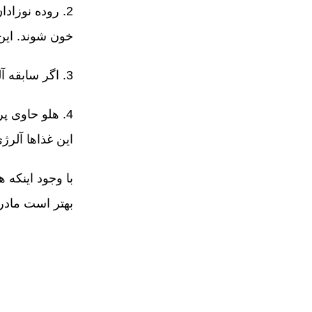
2. روده نوزاد
خون شوند. این
3. اگر سابقه آلرژی در خانواده شما وجود دارد، فرزندتان بیشتر در معرض خطر ابتلا به آلرژی غذایی، از جمله آلرژی به هلو است.
4. هلو حاوی پ
این غذاها آلرژ
با وجود اینکه 
بهتر است مادرا