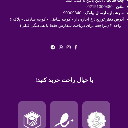
چت سایت
: آیکن پایین یا
کلیک کنید
تلفن
:
02191300480
سرشماره ارسال پیامک
:
90009340
آدرس دفتر توزیع
: خ اجاره دار - کوچه شایقی - کوچه صادقی - پلاک ۶
- واحد ۳ (مراجعه برای دریافت سفارش فقط با هماهنگی قبلی)
با خیال راحت خرید کنید!