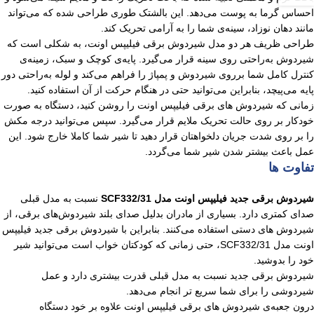
احساس گرما به پوست می‌دهد. این بالشتک طوری طراحی شده که می‌تواند
مانند دهان نوزاد، سینه‌ی شما را به آرامی تحریک کند.
طراحی ظریف هر دو مدل شیردوش برقی فیلیپس اونت، به شکلی است که
شیردوش به‌راحتی روی سینه قرار می‌گیرد. پایه‌ی کوچک و سبک، زمینه‌ی
کنترل کامل شما بر‌روی شیردوش و پمپاژ را فراهم می‌کند و لوله به‌راحتی دور
پایه می‌پیچد، بنابراین می‌توانید حتی در هنگام حرکت از آن استفاده کنید.
زمانی که شیردوش های‌ برقی فیلیپس اونت را روشن کنید، دستگاه به صورت
خودکار بر روی حالت تحریک ملایم قرار می‌گیرد. سپس می‌توانید درجه مکش
را بر روی شدت جریان دلخواهتان قرار دهید تا شیر شما کاملا خارج شود. این
عمل باعث بیشتر شدن شیر شما می‌گردد.
تفاوت ها
شیردوش برقی جدید فیلیپس اونت مدل SCF332/31
نسبت به مدل قبلی
صدای کمتری دارد. بسیاری از مادران بدلیل صدای بلند شیردوش‌های برقی، از
شیردوش های دستی استفاده می‌کنند. بنابراین با شیردوش برقی جدید فیلیپس
اونت مدل SCF332/31، حتی زمانی که کودکتان خواب است می‌توانید شیر
خود را بدوشید.
شیردوش برقی جدید نسبت به مدل قبلی قدرت بیشتری دارد و عمل
شیردوشی را برای شما سریع تر انجام می‌دهد.
درون جعبه‌ی شیردوش های برقی فیلیپس اونت علاوه بر خود دستگاه