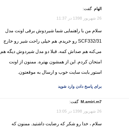
الهام
گفت:
26 شهریور 1398 در 11:37
سلام من با راهنمایی شما شیردوش برقی اونت مدل
SCF332/31 رو خریدم. هم خیلی راحت شیر رو خارج
می‌کنه هم صداش کمه. قبلا دو مدل شیردوش دیگه هم
امتحان کردم. این از همشون بهتره. ممنون از اونت
استور بابت سایت خوب و ارسال به موقعتون.
برای پاسخ دادن وارد شوید
m.amiri.m7
گفت:
26 شهریور 1398 در 13:05
سلام ، خدا رو شکر که رضایت داشتید. ممنون که