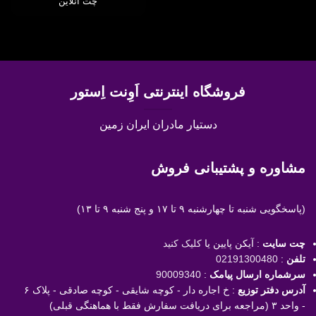
چت آنلاین
فروشگاه اینترنتی اَوِنت اِستور
دستیار مادران ایران زمین
مشاوره و پشتیبانی فروش
(پاسخگویی
شنبه تا چهارشنبه ۹ تا ۱۷ و پنج شنبه ۹ تا ۱۳)
چت سایت
: آیکن پایین یا
کلیک کنید
تلفن
:
02191300480
سرشماره ارسال پیامک
:
90009340
آدرس دفتر توزیع
: خ اجاره دار - کوچه شایقی - کوچه صادقی - پلاک ۶
- واحد ۳ (مراجعه برای دریافت سفارش فقط با هماهنگی قبلی)