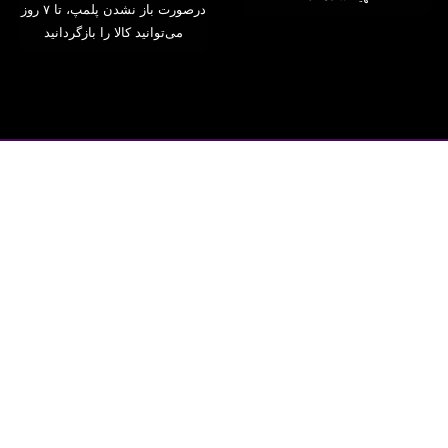
درصورت باز نشدن پلمپ، تا ۷ روز
می‌توانید کالا را بازگردانید
فروشگاه اینترنتی اَوِنت اِستور
دستیار مادران ایران زمین
مشاوره و پشتیبانی فروش
(پاسخگویی
شنبه تا چهارشنبه ۹ تا ۱۷ و پنج شنبه ۹ تا ۱۳)
چت سایت
: آیکن پایین یا
کلیک کنید
تلفن
:
02191300480