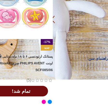
برند
(72)
PHILIPS AVENT
(3)
Vira
اونت استور
(2)
بدون برند
(7)
-17%
جدید
پستانک ارتودنسی ۶ تا ۱۸ ماه 
راهنمای سن:
SCF085/06
(5)
تمام شد!