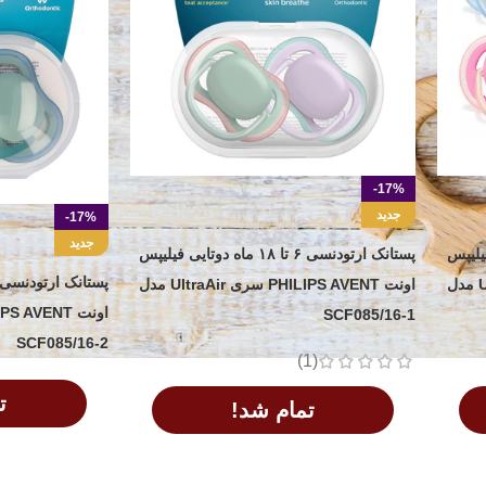
-17%
جدید
-17%
جدید
دوتایی فیلیپس
پستانک ارتودنسی ۶ تا ۱۸ ماه دوتایی فیلیپس
اونت PHILIPS AVENT سری UltraAir مدل
اونت PHILIPS AVENT سری UltraAir مدل
SCF085/16-1
SCF085/16-2
(1)
ت
تمام شد!
اطلاعات بیشتر
اطلاعات بیشتر