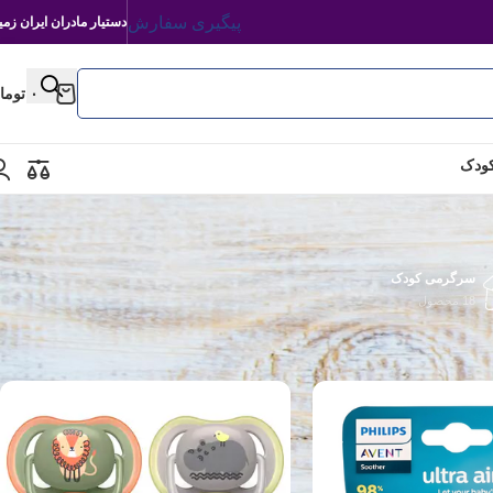
پیگیری سفارش
دستیار مادران ایران زمی
۰
توما
کودک
سرگرمی کودک
18 محصول