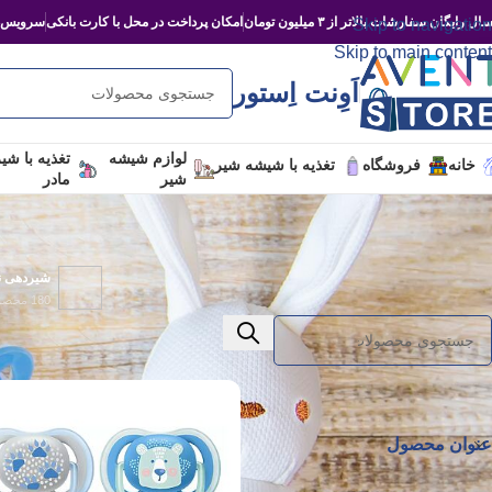
ال رایگان سفارشات بالاتر از ۳ میلیون تومان
امکان پرداخت در محل با کارت بانکی
سرویس‌د
Skip to navigation
Skip to main content
اَوِنت اِستور
لوازم شیشه
تغذیه با شی
خانه
فروشگاه
تغذیه با شیشه شیر
شیر
مادر
شیردهی نو
180 محصول
خانه
/
آرام کردن نوزاد
/
برگه 4
عنوان محصول