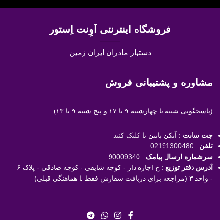
فروشگاه اینترنتی اَوِنت اِستور
دستیار مادران ایران زمین
مشاوره و پشتیبانی فروش
(پاسخگویی
شنبه تا چهارشنبه ۹ تا ۱۷ و پنج شنبه ۹ تا ۱۳)
چت سایت
: آیکن پایین یا
کلیک کنید
تلفن
:
02191300480
سرشماره ارسال پیامک
:
90009340
آدرس دفتر توزیع
: خ اجاره دار - کوچه شایقی - کوچه صادقی - پلاک ۶
- واحد ۳ (مراجعه برای دریافت سفارش فقط با هماهنگی قبلی)