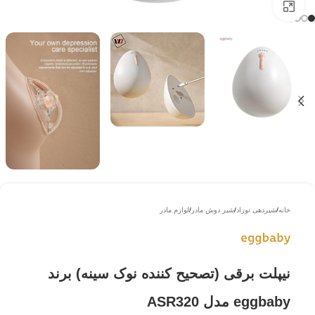
بزرگتر ببینید
خانه
/
شیردهی نوزاد
/
شیر دوش مادر
/
لوازم مادر
نیپلت برقی (تصحیح کننده نوک سینه) برند
eggbaby مدل ASR320