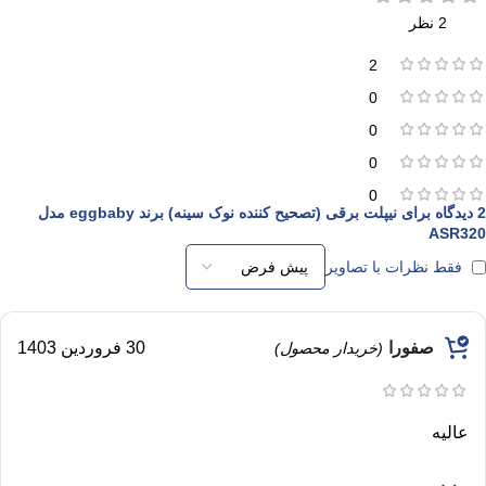
2 نظر
2
0
0
0
0
2 دیدگاه برای
نیپلت برقی (تصحیح کننده نوک سینه) برند eggbaby مدل
ASR320
فقط نظرات با تصاویر
صفورا
30 فروردین 1403
(خریدار محصول)
عالیه