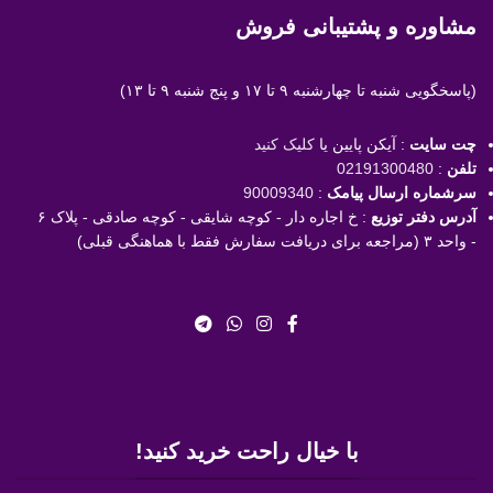
مشاوره و پشتیبانی فروش
(پاسخگویی
شنبه تا چهارشنبه ۹ تا ۱۷ و پنج شنبه ۹ تا ۱۳)
چت سایت
: آیکن پایین یا
کلیک کنید
تلفن
:
02191300480
سرشماره ارسال پیامک
:
90009340
آدرس دفتر توزیع
: خ اجاره دار - کوچه شایقی - کوچه صادقی - پلاک ۶
- واحد ۳ (مراجعه برای دریافت سفارش فقط با هماهنگی قبلی)
با خیال راحت خرید کنید!