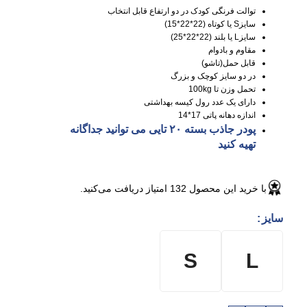
توالت فرنگی کودک در دو ارتفاع قابل انتخاب
سایزS یا کوتاه (22*22*15)
سایزL یا بلند (22*22*25)
مقاوم و بادوام
قابل حمل(تاشو)
در دو سایز کوچک و بزرگ
تحمل وزن تا 100kg
دارای یک عدد رول کیسه بهداشتی
اندازه دهانه پاتی 17*14
پودر جاذب بسته ۲۰ تایی
می توانید جداگانه
تهیه کنید
با خرید این محصول
132
امتیاز دریافت می‌کنید.
سایز
S
L