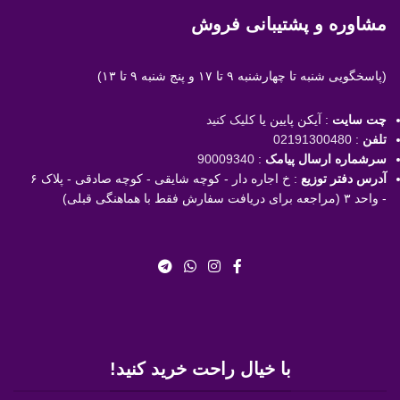
مشاوره و پشتیبانی فروش
(پاسخگویی
شنبه تا چهارشنبه ۹ تا ۱۷ و پنج شنبه ۹ تا ۱۳)
چت سایت
: آیکن پایین یا
کلیک کنید
تلفن
:
02191300480
سرشماره ارسال پیامک
:
90009340
آدرس دفتر توزیع
: خ اجاره دار - کوچه شایقی - کوچه صادقی - پلاک ۶
- واحد ۳ (مراجعه برای دریافت سفارش فقط با هماهنگی قبلی)
با خیال راحت خرید کنید!