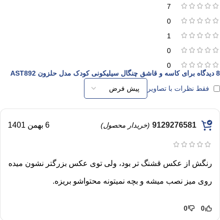
7
0
1
0
0
8 دیدگاه برای
کاسه و قاشق چنگال سیلیکونی کودک مدل حلزون AST892
فقط نظرات با تصاویر
9129276581
6 بهمن 1401
(خریدار محصول)
رنگش از عکس قشنگ تر بود، ولی توی عکس بزرگتر نشون میده
روی میز نصب میشه و بچه نمیتونه محتواشو بریزه.
0
0