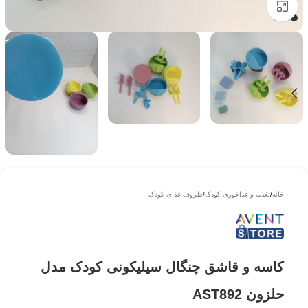
بزرگتر ببینید
خانه
/
تغذیه و غذاخوری کودک
/
ظروف غذای کودک
کاسه و قاشق چنگال سیلیکونی کودک مدل
حلزون AST892