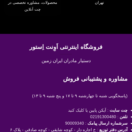
تهران
محصولات، مشاوره تخصصی در
چت آنلاین
فروشگاه اینترنتی اَوِنت اِستور
دستیار مادران ایران زمین
مشاوره و پشتیبانی فروش
(پاسخگویی
شنبه تا چهارشنبه ۹ تا ۱۷ و پنج شنبه ۹ تا ۱۳)
چت سایت
: آیکن پایین یا
کلیک کنید
تلفن
:
02191300480
سرشماره ارسال پیامک
:
90009340
آدرس دفتر توزیع
: خ اجاره دار - کوچه شایقی - کوچه صادقی - پلاک ۶