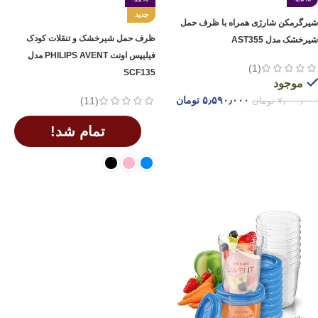
جدید
شیرگرمکن شارژی همراه با ظرف حمل
ظرف حمل شیرخشک و تنقلات کودک
شیرخشک مدل AST355
فیلیپس اونت PHILIPS AVENT مدل
(1)
SCF135
موجود
۵٫۵۹۰٫۰۰۰
تومان
(11)
۷٫۰۰۰٫۰۰۰
تومان
افزودن به سبد خرید
تمام شد!
انتخاب گزینه ها