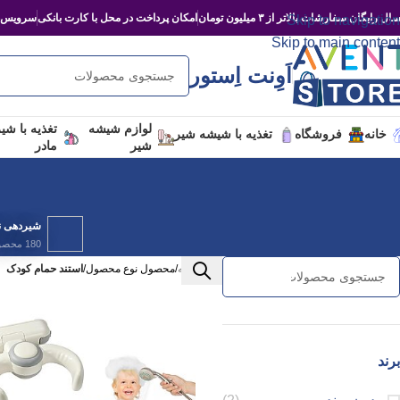
ال رایگان سفارشات بالاتر از ۳ میلیون تومان
امکان پرداخت در محل با کارت بانکی
سرویس‌د
Skip to navigation
Skip to main content
اَوِنت اِستور
لوازم شیشه
تغذیه با شی
خانه
فروشگاه
تغذیه با شیشه شیر
شیر
مادر
شیردهی نو
180 محصول
خانه
/
محصول نوع محصول
/
استند حمام کودک
برند