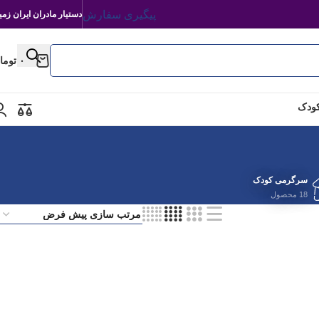
پیگیری سفارش
دستیار مادران ایران زمی
۰
توما
کودک
سرگرمی کودک
18 محصول