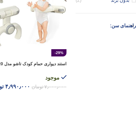
بدون برند
(2)
راهنمای سن:
-29%
استند دیواری حمام کودک تاشو مدل AST920
موجود
۴٫۹۹۰٫۰۰۰
تو
۷٫۰۰۰٫۰۰۰
تومان
افزودن به سبد خرید