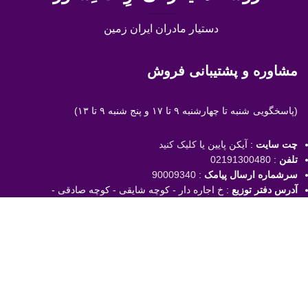
دستیار مادران ایران زمین
مشاوره و پشتیبانی فروش
(پاسخگویی
شنبه تا چهارشنبه ۹ تا ۱۷ و پنج شنبه ۹ تا ۱۳)
چت سایت
: آیکن پایین یا
کلیک کنید
تلفن
:
02191300480
سرشماره ارسال پیامک
:
90009340
آدرس دفتر توزیع
: خ اجاره دار - کوچه شایقی - کوچه صادقی -
پلاک ۶ - واحد ۳ (مراجعه برای دریافت سفارش فقط با هماهنگی
قبلی)