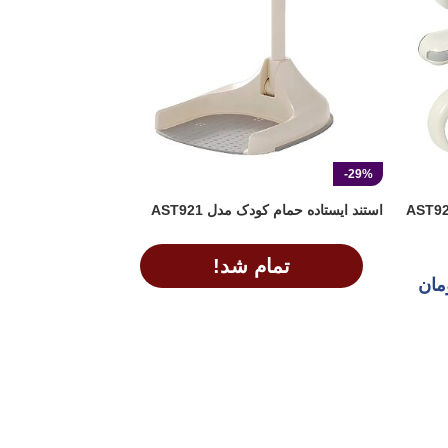
-29%
استند ایستاده حمام کودک مدل AST921
تمام شد!
مان
اطلاعات بیشتر