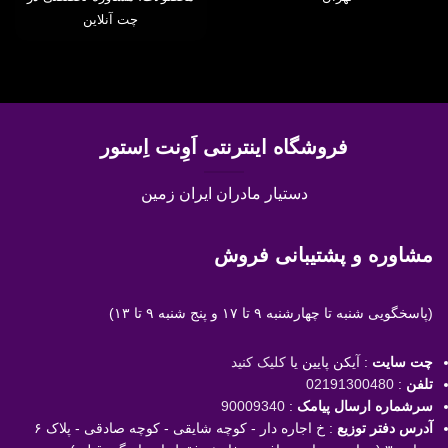
چت آنلاین
فروشگاه اینترنتی اَوِنت اِستور
دستیار مادران ایران زمین
مشاوره و پشتیبانی فروش
(پاسخگویی
شنبه تا چهارشنبه ۹ تا ۱۷ و پنج شنبه ۹ تا ۱۳)
چت سایت
: آیکن پایین یا
کلیک کنید
تلفن
:
02191300480
سرشماره ارسال پیامک
:
90009340
آدرس دفتر توزیع
: خ اجاره دار - کوچه شایقی - کوچه صادقی - پلاک ۶