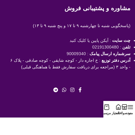
مشاوره و پشتیبانی فروش
(پاسخگویی
شنبه تا چهارشنبه ۹ تا ۱۷ و پنج شنبه ۹ تا ۱۳)
چت سایت
: آیکن پایین یا
کلیک کنید
تلفن
:
02191300480
سرشماره ارسال پیامک
:
90009340
آدرس دفتر توزیع
: خ اجاره دار - کوچه شایقی - کوچه صادقی - پلاک ۶
- واحد ۳ (مراجعه برای دریافت سفارش فقط با هماهنگی قبلی)
منو
محصولات
خانه
امتیاز من
سبد
با خیال راحت خرید کنید!