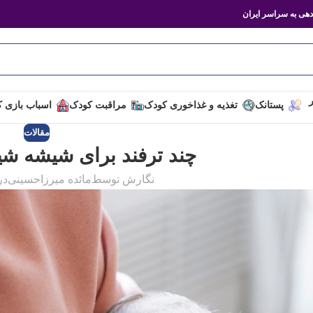
هی به سراسر ایران
ر
پستانک
تغذیه و غذاخوری کودک
مراقبت کودک
اسباب بازی 
مقالات
چند ترفند برای شیشه شیر
نگارش توسط
مائده میرزاحسینی
در 14 آبا