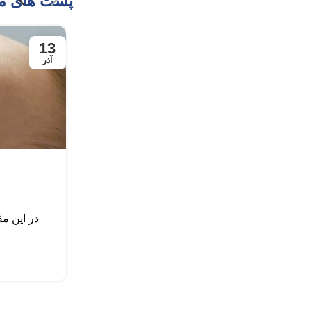
پست های م
13
آذر
در این مق