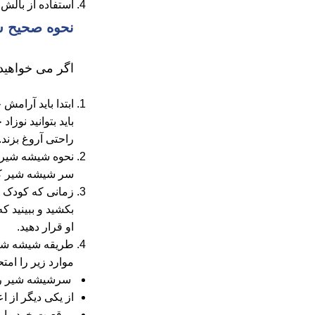
استفاده از بالش 
نحوه صحیح شی
اگر می خواهید 
ابتدا باید آرام
باید بتوانید نوزا
راحتی آروغ بزند.
نحوه شیشه شیر دا
سر شیشه شیر کند
زمانی که کودک ش
بکشید و ببینید ک
او قرار دهید.
طریقه شیشه شیر د
موارد زیر را امتح
سرشیشه شیر را
از یکی دیگر از اع
موقعیت خود را 