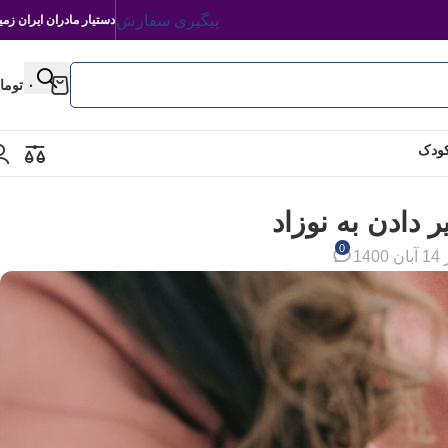
پیگیری سفارش
دستیار مادران ایران زمی
۰
توما
کودک
 دادن به نوزاد
0
ن 1400