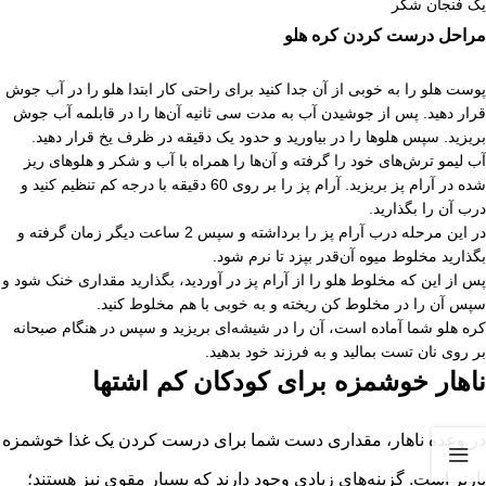
یک فنجان شکر
مراحل درست کردن کره هلو
پوست هلو را به خوبی از آن جدا کنید برای راحتی کار ابتدا هلو را در آب جوش
قرار دهید. پس از جوشیدن آب به مدت سی ثانیه آن‌ها را در قابلمه آب جوش
بریزید. سپس هلوها را در بیاورید و حدود یک دقیقه در ظرف یخ قرار دهید.
آب لیمو ترش‌های خود را گرفته و آن‌ها را همراه با آب و شکر و هلو‌های ریز
شده در آرام پز بریزید. آرام پز را بر روی 60 دقیقه با درجه کم تنظیم کنید و
درب آن را بگذارید.
در این مرحله درب آرام پز را برداشته و سپس 2 ساعت دیگر زمان گرفته و
بگذارید مخلوط میوه آن‌قدر بپزد تا نرم شود.
پس از این که مخلوط هلو را از آرام پز در آوردید، بگذارید مقداری خنک شود و
سپس آن را در مخلوط کن ریخته و به خوبی با هم مخلوط کنید.
کره هلو شما آماده است، آن را در شیشه‌ای بریزید و سپس در هنگام صبحانه
بر روی نان تست بمالید و به فرزند خود بدهید.
ناهار خوشمزه برای کودکان کم اشتها
در وعده ناهار، مقداری دست شما برای درست کردن یک غذا خوشمزه
بازتر است. گزینه‌های زیادی وجود دارند که بسیار مقوی نیز هستند؛