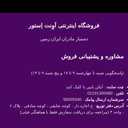
فروشگاه اینترنتی اَوِنت اِستور
دستیار مادران ایران زمین
مشاوره و پشتیبانی فروش
(پاسخگویی
شنبه تا چهارشنبه ۹ تا ۱۷ و پنج شنبه ۹ تا ۱۳)
چت سایت
: آیکن پایین یا
کلیک کنید
تلفن
:
02191300480
سرشماره ارسال پیامک
:
90009340
آدرس دفتر توزیع
: خ اجاره دار - کوچه شایقی - کوچه صادقی - پلاک ۶
- واحد ۳ (مراجعه برای دریافت سفارش فقط با هماهنگی قبلی)