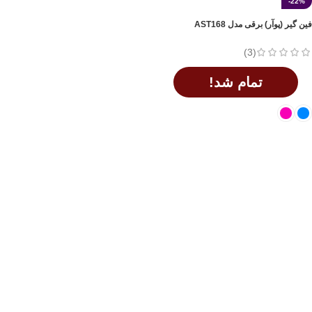
-22%
فین گیر (پوآر) برقی مدل AST168
(3)
تمام شد!
اطلاعات بیشتر