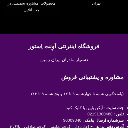
تهران
محصولات، مشاوره تخصصی در
چت آنلاین
فروشگاه اینترنتی اَوِنت اِستور
دستیار مادران ایران زمین
مشاوره و پشتیبانی فروش
(پاسخگویی
شنبه تا چهارشنبه ۹ تا ۱۷ و پنج شنبه ۹ تا ۱۳)
چت سایت
: آیکن پایین یا
کلیک کنید
تلفن
:
02191300480
سرشماره ارسال پیامک
:
90009340
آدرس دفتر توزیع
: خ اجاره دار - کوچه شایقی - کوچه صادقی - پلاک ۶