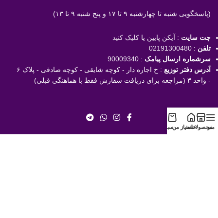
(پاسخگویی
شنبه تا چهارشنبه ۹ تا ۱۷ و پنج شنبه ۹ تا ۱۳)
چت سایت
: آیکن پایین یا
کلیک کنید
تلفن
:
02191300480
سرشماره ارسال پیامک
:
90009340
آدرس دفتر توزیع
: خ اجاره دار - کوچه شایقی - کوچه صادقی - پلاک ۶
- واحد ۳ (مراجعه برای دریافت سفارش فقط با هماهنگی قبلی)
منو
محصولات
خانه
امتیاز من
سبد
با خیال راحت خرید کنید!