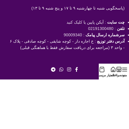
(پاسخگویی
شنبه تا چهارشنبه ۹ تا ۱۷ و پنج شنبه ۹ تا ۱۳)
چت سایت
: آیکن پایین یا
کلیک کنید
تلفن
:
02191300480
سرشماره ارسال پیامک
:
90009340
آدرس دفتر توزیع
: خ اجاره دار - کوچه شایقی - کوچه صادقی - پلاک ۶
- واحد ۳ (مراجعه برای دریافت سفارش فقط با هماهنگی قبلی)
منو
محصولات
خانه
امتیاز من
سبد
با خیال راحت خرید کنید!