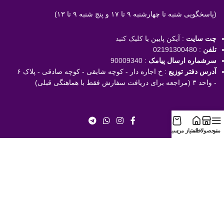
(پاسخگویی
شنبه تا چهارشنبه ۹ تا ۱۷ و پنج شنبه ۹ تا ۱۳)
چت سایت
: آیکن پایین یا
کلیک کنید
تلفن
:
02191300480
سرشماره ارسال پیامک
:
90009340
آدرس دفتر توزیع
: خ اجاره دار - کوچه شایقی - کوچه صادقی - پلاک ۶
- واحد ۳ (مراجعه برای دریافت سفارش فقط با هماهنگی قبلی)
منو
محصولات
خانه
امتیاز من
سبد
با خیال راحت خرید کنید!