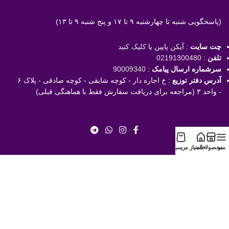
(پاسخگویی
شنبه تا چهارشنبه ۹ تا ۱۷ و پنج شنبه ۹ تا ۱۳)
چت سایت
: آیکن پایین یا
کلیک کنید
تلفن
:
02191300480
سرشماره ارسال پیامک
:
90009340
آدرس دفتر توزیع
: خ اجاره دار - کوچه شایقی - کوچه صادقی - پلاک ۶
- واحد ۳ (مراجعه برای دریافت سفارش فقط با هماهنگی قبلی)
منو
محصولات
خانه
امتیاز من
سبد
با خیال راحت خرید کنید!